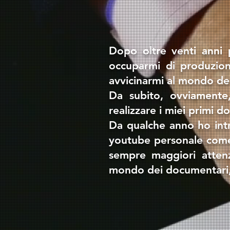
Dopo oltre venti anni p
occuparmi di produzion
avvicinarmi al mondo de
Da subito, ovviamente,
realizzare i miei primi d
Da qualche anno ho intr
youtube personale come u
sempre maggiori atten
mondo dei documentari, 