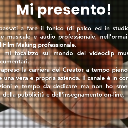
Mi presento!
assati a fare il fonico (di palco ed in studi
e musicale e audio professionale, nell'ormai
l Film Making professionale.
 mi focalizzo sul mondo dei videoclip musi
ocumentari.
apreso la carriera del Creator a tempo pieno
na vera e propria azienda. Il canale è in con
zioni e tempo da dedicare ma non ho smes
della pubblicità e dell'insegnamento on-line.