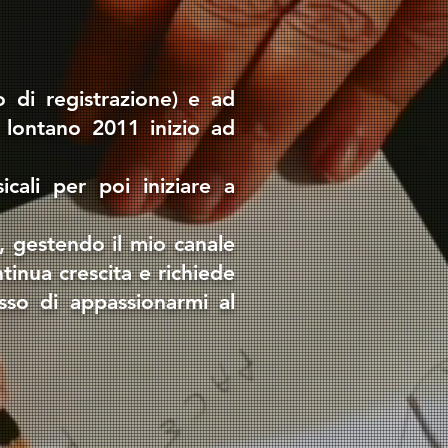
o di registrazione) e ad
 lontano 2011 inizio ad
cali per poi iniziare a
, gestendo il mio canale
tinua crescita e richiede
so di appassionarmi al