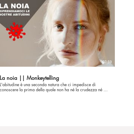
👉 Instagram:
https://www.instagram.com/maurizio_albanese_filmmaker
My website: http://www.maurizioalbanese.com/ 📸
Scuola per Creators: https://maurizio-albanese-s-
school.teachable.com/ 📸 🎼 Musica: Epidemic Sound 🎼
#storytelling #paura #youtube
03:59
La noia || Monkeytelling
L'abitudine è una seconda natura che ci impedisce di
conoscere la prima della quale non ha né la crudezza né gli
ncanti! 🎦 COLOR LIKE PRO: http://www.colorlikepro.it/
SEGUIMI ANCHE QUI 👉 Facebook:
https://www.facebook.com/maurizioalbanesefilmmaker
👉 Instagram:
https://www.instagram.com/maurizio_albanese_filmmaker
My website: http://www.maurizioalbanese.com/ 📸
Scuola per Creators: https://maurizio-albanese-s-
school.teachable.com/ 📸 🎼 Musica: Epidemic Sound 🎼