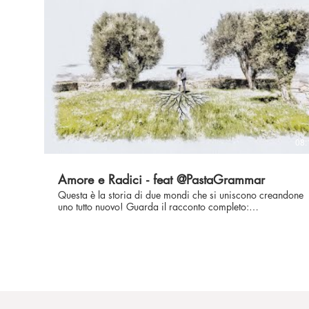
👉 Instagram:
https://www.instagram.com/maurizio_albanese_filmmaker
👉 My website: http://www.maurizioalbanese.com/ 📸
Scuola per Creators: https://maurizio-albanese-s-
school.teachable.com/ 📸 🎼 Musica: Epidemic Sound 🎼
08:
Amore e Radici - feat @PastaGrammar
Questa è la storia di due mondi che si uniscono creandone
uno tutto nuovo! Guarda il racconto completo:
https://youtu.be/YkRxyGdLss4 Scopri il canale di Harper
ed Eva:
https://www.youtube.com/channel/UC1tKrA3PQlDzKzm
🎦 COLOR LIKE PRO: http://www.colorlikepro.it/ SEGUIMI
ANCHE QUI 👉 Facebook:
https://www.facebook.com/maurizioalbanesefilmmaker
👉 Instagram:
https://www.instagram.com/maurizio_albanese_filmmaker