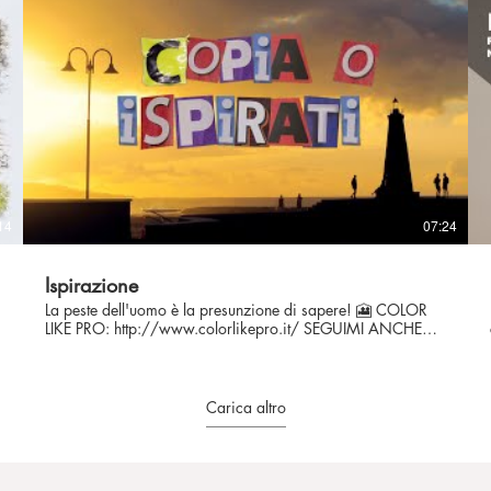
commenti! Grazie mille cipollini! 🎦 COLOR LIKE PRO:
http://www.colorlikepro.it/ SEGUIMI ANCHE QUI 👉
Facebook:
👉 
https://www.facebook.com/maurizioalbanesefilmmaker
👉 Instagram:
https://www.instagram.com/maurizio_albanese_filmmaker
👉 My website: http://www.maurizioalbanese.com/ 📸
Scuola per Creators: https://maurizio-albanese-s-
school.teachable.com/ 📸 🎼 Musica: Epidemic Sound 🎼
#storie #torino #calcio
14
07:24
Ispirazione
La peste dell'uomo è la presunzione di sapere! 🎦 COLOR
LIKE PRO: http://www.colorlikepro.it/ SEGUIMI ANCHE
QUI 👉 Facebook:
i
https://www.facebook.com/maurizioalbanesefilmmaker
hgq7wPPQ
👉 Instagram:
https://www.instagram.com/maurizio_albanese_filmmaker
Carica altro
👉 My website: http://www.maurizioalbanese.com/ 📸
Scuola per Creators: https://maurizio-albanese-s-
👉 
school.teachable.com/ 📸 🎼 Musica: Epidemic Sound 🎼
#storytelling #ispirazione #youtube