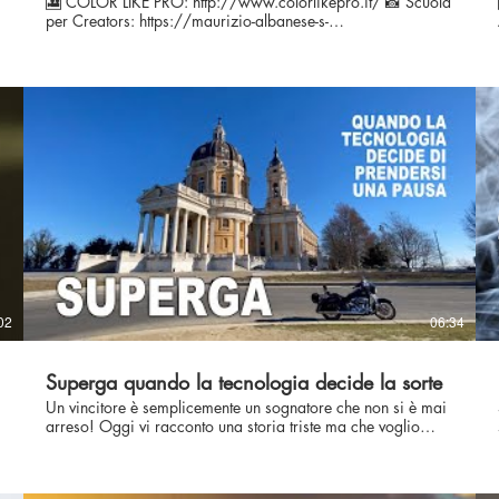
🎦 COLOR LIKE PRO: http://www.colorlikepro.it/ 📸 Scuola
🎦 C
per Creators: https://maurizio-albanese-s-
school.teachable.com/ SEGUIMI ANCHE QUI: 👉
Facebook:
https://www.facebook.com/maurizioalbanesefilmmaker
👉 Instagram:
👉 
https://www.instagram.com/maurizio_albanese_filmmaker
👉 My website: http://www.maurizioalbanese.com/ 🎼
Musica: Epidemic Sound 🎼
02
06:34
Superga quando la tecnologia decide la sorte
Un vincitore è semplicemente un sognatore che non si è mai
arreso! Oggi vi racconto una storia triste ma che voglio
usare come spunto per parlare di come la tecnologia spesso
d
sia fautrice del nostro destino. Prendetevi del tempo per
seguire questa storia e fatemi sapere cosa ne pensate nei