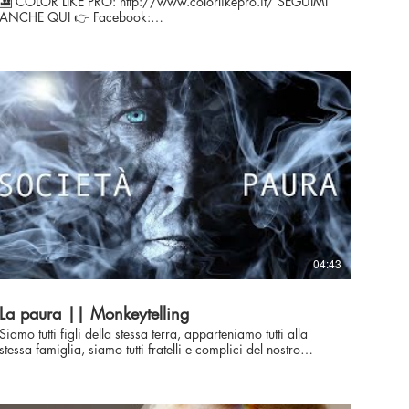
OLOR LIKE PRO: http://www.colorlikepro.it/ SEGUIMI
ANCHE QUI 👉 Facebook:
https://www.facebook.com/maurizioalbanesefilmmaker
👉 Instagram:
https://www.instagram.com/maurizio_albanese_filmmaker
My website: http://www.maurizioalbanese.com/ 📸
Scuola per Creators: https://maurizio-albanese-s-
school.teachable.com/ 📸 🎼 Musica: Epidemic Sound 🎼
04:43
La paura || Monkeytelling
Siamo tutti figli della stessa terra, apparteniamo tutti alla
stessa famiglia, siamo tutti fratelli e complici del nostro
estino. 🎦 COLOR LIKE PRO: http://www.colorlikepro.it/
SEGUIMI ANCHE QUI 👉 Facebook:
https://www.facebook.com/maurizioalbanesefilmmaker