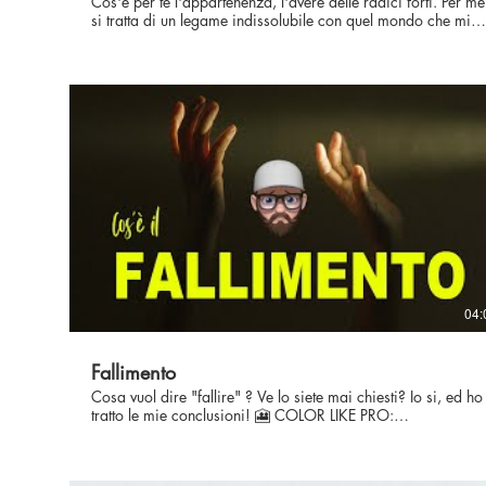
Cos'è per te l'appartenenza, l'avere delle radici forti. Per me
si tratta di un legame indissolubile con quel mondo che mi
appartiene a tal punto da non lasciarmi mai andar via
completamente. Scopri il canale di @AndreaJump ☕ Vuoi
offrirmi un caffè?
https://buymeacoffee.com/maurizioalbanese 🎦 COLOR
LIKE PRO: http://www.colorlikepro.it/ 📸 Scuola per
Creators: https://maurizio-albanese-s-
school.teachable.com/ SEGUIMI ANCHE QUI: 👉
Facebook:
https://www.facebook.com/maurizioalbanesefilmmaker
👉 Instagram:
https://www.instagram.com/maurizio_albanese_filmmaker
👉 My website: http://www.maurizioalbanese.com/ 🎼
Musica: Epidemic Sound 🎼
04:
Fallimento
Cosa vuol dire "fallire" ? Ve lo siete mai chiesti? Io si, ed ho
tratto le mie conclusioni! 🎦 COLOR LIKE PRO:
http://www.colorlikepro.it/ SEGUIMI ANCHE QUI 👉
Facebook:
https://www.facebook.com/maurizioalbanesefilmmaker